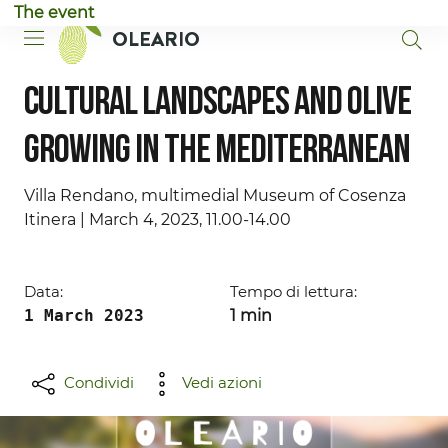
The event
Vai al contenuto principale
Vai al piè di pagina
OLEARIO
Cultural landscapes and olive
growing in the Mediterranean
Villa Rendano, multimedial Museum of Cosenza
Itinera | March 4, 2023, 11.00-14.00
Data:
Tempo di lettura:
1 March 2023
1 min
Condividi
Vedi azioni