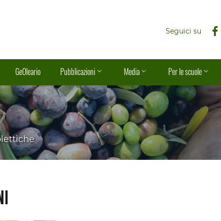
Seguici su
GeOleario
Pubblicazioni
Media
Per le scuole
olettiche
ni