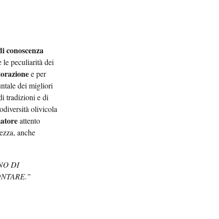
di conoscenza
 le peculiarità dei
storazione
e per
ntale dei migliori
di tradizioni e di
odiversità olivicola
atore
attento
lezza, anche
NO DI
ONTARE.”