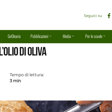
Seguici su
GeOleario
Pubblicazioni
Media
Per le scuole
’olio di oliva
Tempo di lettura:
3 min