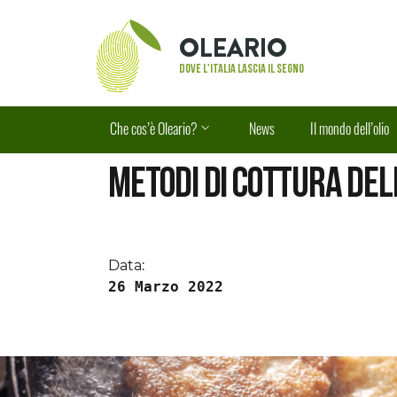
Vai al contenuto principale
Vai al piè di pagina
OLEARIO
Dove l'Italia lascia il segno
Che cos’è Oleario?
News
Il mondo dell’olio
Metodi di cottura dell
Data:
26 Marzo 2022