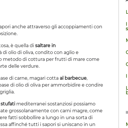
L
I
 i sapori anche attraverso gli accoppiamenti con
osizione.
M
sa, è quella di
saltare in
O
i olio di oliva, condito con aglio e
 metodo di cottura per frutti di mare come
O
te delle verdure.
I
base di carne, magari cotta
al
barbecue
,
ase di olio di oliva per ammorbidire e condire
L
riglia.
i
stufati
mediterranei sostanziosi possiamo
tritate grossolanamente con carni magre, come
re fatti sobbollire a lungo in una sorta di
M
a affinché tutti i sapori si uniscano in un