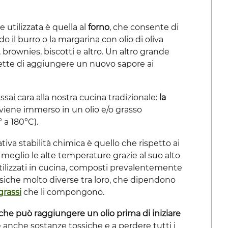
utilizzata è quella al
forno
, che consente di
do il burro o la margarina con olio di oliva
ownies, biscotti e altro. Un altro grande
mette di aggiungere un nuovo sapore ai
sai cara alla nostra cucina tradizionale:
la
 viene immerso in un olio e/o grasso
 a 180°C).
lativa stabilità chimica è quello che rispetto ai
ra meglio le alte temperature grazie al suo alto
i utilizzati in cucina, composti prevalentemente
fisiche molto diverse tra loro, che dipendono
grassi
che li compongono.
he può raggiungere un olio prima di iniziare
anche sostanze tossiche e a perdere tutti i