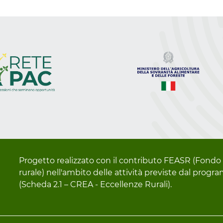
Progetto realizzato con il contributo FEASR (Fondo 
rurale) nell'ambito delle attività previste dal pro
(Scheda 2.1 – CREA - Eccellenze Rurali).