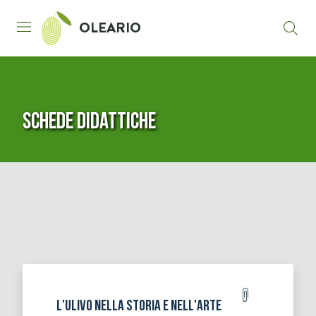
Vai al contenuto principale
Vai al piè di pagina
OLEARIO
Schede didattiche
L'ulivo nella storia e nell'arte