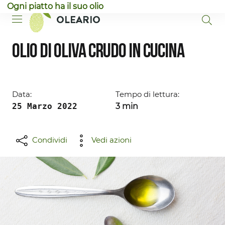
Ogni piatto ha il suo olio
Vai al contenuto principale
Vai al piè di pagina
OLEARIO
Olio di oliva crudo in cucina
Data:
Tempo di lettura:
25 Marzo 2022
3 min
Condividi
Vedi azioni